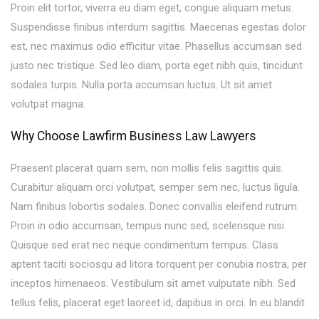
Proin elit tortor, viverra eu diam eget, congue aliquam metus.
Suspendisse finibus interdum sagittis. Maecenas egestas dolor
est, nec maximus odio efficitur vitae. Phasellus accumsan sed
justo nec tristique. Sed leo diam, porta eget nibh quis, tincidunt
sodales turpis. Nulla porta accumsan luctus. Ut sit amet
volutpat magna.
Why Choose Lawfirm Business Law Lawyers
Praesent placerat quam sem, non mollis felis sagittis quis.
Curabitur aliquam orci volutpat, semper sem nec, luctus ligula.
Nam finibus lobortis sodales. Donec convallis eleifend rutrum.
Proin in odio accumsan, tempus nunc sed, scelerisque nisi.
Quisque sed erat nec neque condimentum tempus. Class
aptent taciti sociosqu ad litora torquent per conubia nostra, per
inceptos himenaeos. Vestibulum sit amet vulputate nibh. Sed
tellus felis, placerat eget laoreet id, dapibus in orci. In eu blandit