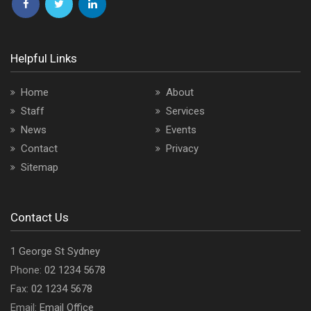
Follow
Follow
Follow
us
us
us
on
on
on
Helpful Links
Facebook
Twitter
LinkedIn
Home
About
Staff
Services
News
Events
Contact
Privacy
Sitemap
Contact Us
Office
1 George St Sydney
address
Office
Phone:
02 1234 5678
is
Office
phone
Fax:
02 1234 5678
fax
Email
number
Email:
Email Office